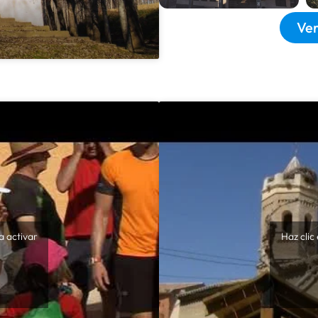
Ver
a activar
Haz clic