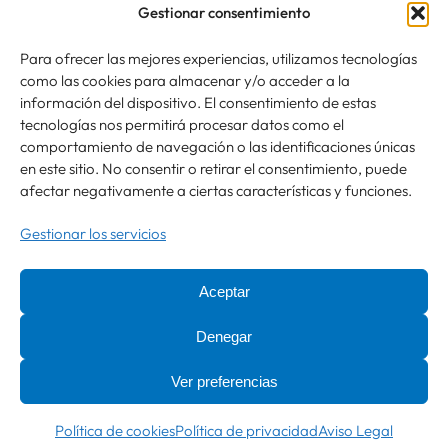
Gestionar consentimiento
Para ofrecer las mejores experiencias, utilizamos tecnologías
Responsable » Ayuntamiento de Pradilla de Ebro. / Finalidad »
como las cookies para almacenar y/o acceder a la
enviarte nuestras publicaciones y noticias. / Legitimación » tu
información del dispositivo. El consentimiento de estas
consentimiento. / Destinatarios » solo se realizan cesiones si
tecnologías nos permitirá procesar datos como el
existe una obligación legal. / Derechos » podrás ejercer tus
comportamiento de navegación o las identificaciones únicas
derechos de acceso, rectificación, limitación y suprimir los datos
en este sitio. No consentir o retirar el consentimiento, puede
como se indica en la
Política de Privacidad
.
afectar negativamente a ciertas características y funciones.
SÍGUENOS:
Gestionar los servicios
INFORMACIÓN LEGAL
Aceptar
Política de privacidad
Denegar
Aviso Legal
Ver preferencias
Política de cookies
© 2025 Ayuntamiento de Pradilla de Ebro
Política de cookies
Política de privacidad
Aviso Legal
Diseñado por
Estudio Digital MC Clic