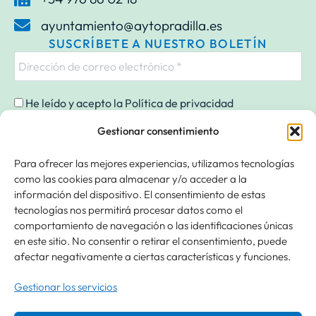
ayuntamiento@aytopradilla.es
SUSCRÍBETE A NUESTRO BOLETÍN
He leído y acepto la
Política de privacidad
Gestionar consentimiento
Para ofrecer las mejores experiencias, utilizamos tecnologías
Responsable » Ayuntamiento de Pradilla de Ebro. / Finalidad »
como las cookies para almacenar y/o acceder a la
enviarte nuestras publicaciones y noticias. / Legitimación » tu
información del dispositivo. El consentimiento de estas
consentimiento. / Destinatarios » solo se realizan cesiones si
tecnologías nos permitirá procesar datos como el
existe una obligación legal. / Derechos » podrás ejercer tus
comportamiento de navegación o las identificaciones únicas
derechos de acceso, rectificación, limitación y suprimir los datos
en este sitio. No consentir o retirar el consentimiento, puede
como se indica en la
Política de Privacidad
.
afectar negativamente a ciertas características y funciones.
SÍGUENOS:
Gestionar los servicios