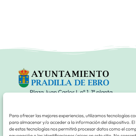
Plaza Juan Carlos I, nº 1, 1ª planta.
50668 Pradilla de Ebro (Zaragoza)
+34 976 86 00 85
Para ofrecer las mejores experiencias, utilizamos tecnologías c
para almacenar y/o acceder a la información del dispositivo. E
+34 976 86 02 18
de estas tecnologías nos permitirá procesar datos como el co
ayuntamiento@aytopradilla.es
navegación o las identificaciones únicas en este sitio. No consentir