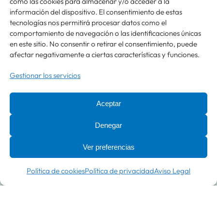
como las cookies para almacenar y/o acceder a la
información del dispositivo. El consentimiento de estas
L
M
X
J
V
S
D
tecnologías nos permitirá procesar datos como el
27
28
29
30
31
1
2
comportamiento de navegación o las identificaciones únicas
●
en este sitio. No consentir o retirar el consentimiento, puede
3
4
5
6
7
8
9
afectar negativamente a ciertas características y funciones.
10
11
12
13
14
15
16
●
Gestionar los servicios
17
18
19
20
21
22
23
●
Aceptar
24
25
26
27
28
29
30
31
1
2
3
4
5
6
Denegar
Ver preferencias
Política de cookies
Política de privacidad
Aviso Legal