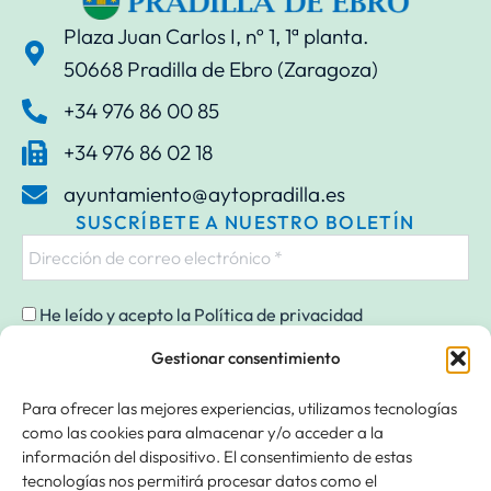
Plaza Juan Carlos I, nº 1, 1ª planta.
50668 Pradilla de Ebro (Zaragoza)
+34 976 86 00 85
+34 976 86 02 18
ayuntamiento@aytopradilla.es
SUSCRÍBETE A NUESTRO BOLETÍN
He leído y acepto la
Política de privacidad
Gestionar consentimiento
Para ofrecer las mejores experiencias, utilizamos tecnologías
Responsable » Ayuntamiento de Pradilla de Ebro. / Finalidad »
como las cookies para almacenar y/o acceder a la
enviarte nuestras publicaciones y noticias. / Legitimación » tu
información del dispositivo. El consentimiento de estas
consentimiento. / Destinatarios » solo se realizan cesiones si
tecnologías nos permitirá procesar datos como el