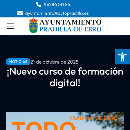
976 86 00 85
ayuntamiento@aytopradilla.es
Abrir 
21 de octubre de 2025
NOTICIAS
¡Nuevo curso de formación
digital!