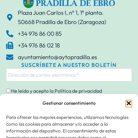
Plaza Juan Carlos I, nº 1, 1ª planta.
50668 Pradilla de Ebro (Zaragoza)
+34 976 86 00 85
+34 976 86 02 18
ayuntamiento@aytopradilla.es
SUSCRÍBETE A NUESTRO BOLETÍN
He leído y acepto la
Política de privacidad
Gestionar consentimiento
Para ofrecer las mejores experiencias, utilizamos tecnologías
Responsable » Ayuntamiento de Pradilla de Ebro. / Finalidad »
como las cookies para almacenar y/o acceder a la
enviarte nuestras publicaciones y noticias. / Legitimación » tu
información del dispositivo. El consentimiento de estas
consentimiento. / Destinatarios » solo se realizan cesiones si
tecnologías nos permitirá procesar datos como el