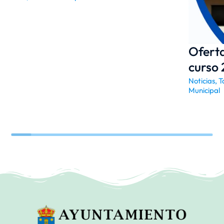
Ofert
curso
Noticias
,
T
Municipal